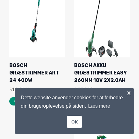
BOSCH
BOSCH AKKU
GRÆSTRIMMER ART
GRÆSTRIMMER EASY
24 400W
260MM 18V 2X2,0AH
510,00
Kr.
1.354,00
Kr.
x
Dette website anvender cookies for at forbedre
GÅ TIL BUTIK
GÅ TIL BUTIK
din brugeroplevelse på siden.
Læs mere
OK