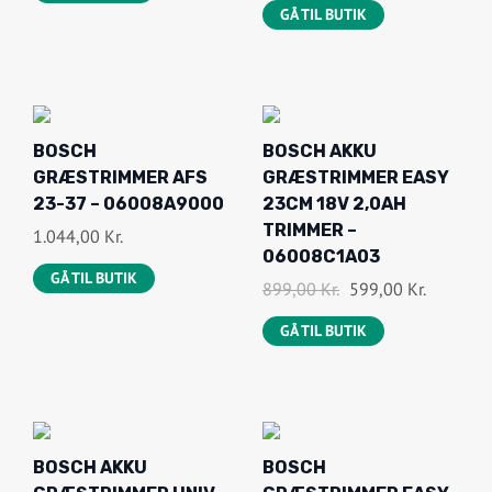
GÅ TIL BUTIK
-
BOSCH
BOSCH AKKU
3
GRÆSTRIMMER AFS
GRÆSTRIMMER EASY
3
%
23-37 – 06008A9000
23CM 18V 2,0AH
O
TRIMMER –
1.044,00
Kr.
F
06008C1A03
F
GÅ TIL BUTIK
D
D
899,00
Kr.
599,00
Kr.
E
E
GÅ TIL BUTIK
N
N
O
A
P
K
R
T
I
U
BOSCH AKKU
BOSCH
N
E