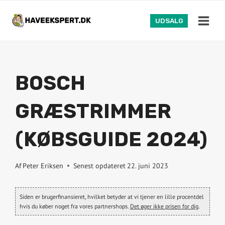
Fortsæt
til
UDSALG
indhold
BOSCH
GRÆSTRIMMER
(KØBSGUIDE 2024)
Af
Peter Eriksen
Senest opdateret
22. juni 2023
Siden er brugerfinansieret, hvilket betyder at vi tjener en lille procentdel
hvis du køber noget fra vores partnershops.
Det øger ikke prisen for dig
.