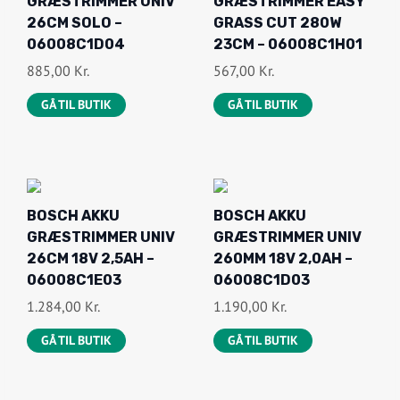
GRÆSTRIMMER UNIV
GRÆSTRIMMER EASY
D
L
26CM SOLO –
GRASS CUT 280W
E
L
06008C1D04
23CM – 06008C1H01
L
E
885,00
Kr.
567,00
Kr.
I
P
GÅ TIL BUTIK
GÅ TIL BUTIK
G
R
E
I
P
S
R
E
I
R
BOSCH AKKU
BOSCH AKKU
S
:
GRÆSTRIMMER UNIV
GRÆSTRIMMER UNIV
V
5
26CM 18V 2,5AH –
260MM 18V 2,0AH –
A
9
06008C1E03
06008C1D03
R
9
1.284,00
Kr.
1.190,00
Kr.
:
,
GÅ TIL BUTIK
GÅ TIL BUTIK
8
0
9
0
9