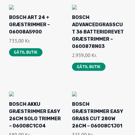
,
K
0
R
BOSCH ART 24 +
BOSCH
0
.
GRÆSTRIMMER –
ADVANCEDGRASSCU
.
06008A5900
T 36 BATTERIDREVET
K
GRÆSTRIMMER –
733,00
Kr.
R
0600878N03
.
GÅ TIL BUTIK
2.939,00
Kr.
.
GÅ TIL BUTIK
BOSCH AKKU
BOSCH
GRÆSTRIMMER EASY
GRÆSTRIMMER EASY
26CM SOLO TRIMMER
GRASS CUT 280W
– 06008C1C04
26CM – 06008C1J01
580,00
Kr.
325,00
Kr.