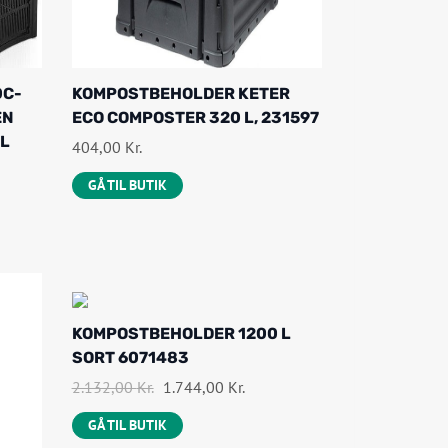
0C-
KOMPOSTBEHOLDER KETER
EN
ECO COMPOSTER 320 L, 231597
 L
404,00
Kr.
GÅ TIL BUTIK
-
KOMPOSTBEHOLDER 1200 L
1
SORT 6071483
8
%
D
D
2.132,00
Kr.
1.744,00
Kr.
O
E
E
F
GÅ TIL BUTIK
N
N
F