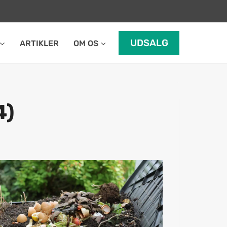
UDSALG
ARTIKLER
OM OS
4)