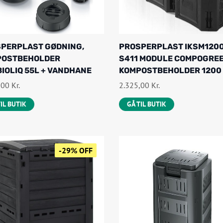
PERPLAST GØDNING,
PROSPERPLAST IKSM120
POSTBEHOLDER
S411 MODULE COMPOGRE
IOLIQ 55L + VANDHANE
KOMPOSTBEHOLDER 1200
,00
Kr.
2.325,00
Kr.
TIL BUTIK
GÅ TIL BUTIK
-29% OFF