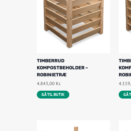
TIMBERRUD
TIM
KOMPOSTBEHOLDER –
KOMP
ROBINIETRÆ
ROBI
4.843,00
Kr.
4.119
GÅ TIL BUTIK
GÅ 