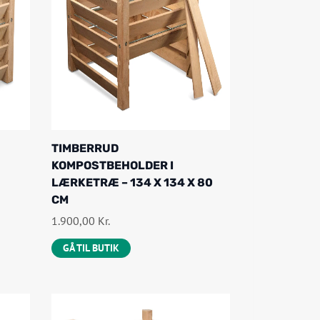
R
7
:
4
2
4
.
,
1
0
3
0
2
,
K
TIMBERRUD
0
R
KOMPOSTBEHOLDER I
0
.
LÆRKETRÆ – 134 X 134 X 80
.
CM
K
1.900,00
Kr.
R
GÅ TIL BUTIK
.
.