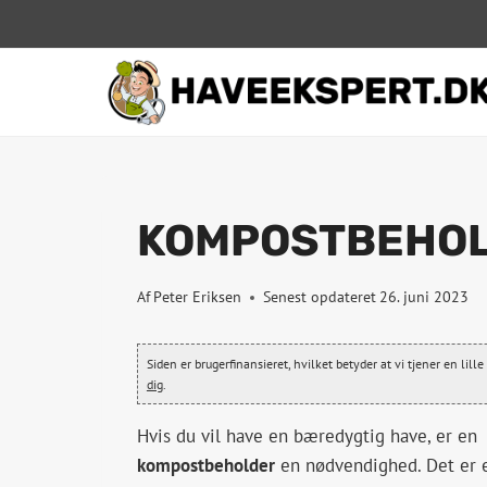
Fortsæt
til
indhold
KOMPOSTBEHOL
Af
Peter Eriksen
Senest opdateret
26. juni 2023
Siden er brugerfinansieret, hvilket betyder at vi tjener en lil
dig
.
Hvis du vil have en bæredygtig have, er en
kompostbeholder
en nødvendighed. Det er 