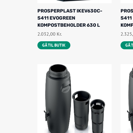
PROSPERPLAST IKEV630C-
PROS
S411 EVOGREEN
S411
KOMPOSTBEHOLDER 630 L
KOMP
2.032,00
Kr.
2.325
GÅ TIL BUTIK
GÅ 