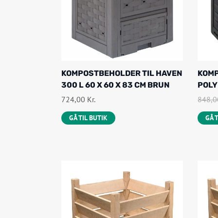
KOMPOSTBEHOLDER TIL HAVEN
KOMP
300 L 60 X 60 X 83 CM BRUN
POLY
724,00
Kr.
848,
GÅ TIL BUTIK
GÅ 