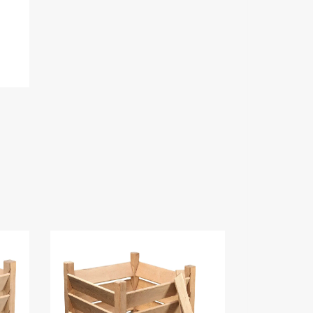
O
A
P
K
R
T
I
U
N
E
D
L
E
L
L
E
I
P
G
R
E
I
P
S
R
E
I
R
S
:
V
1
A
.