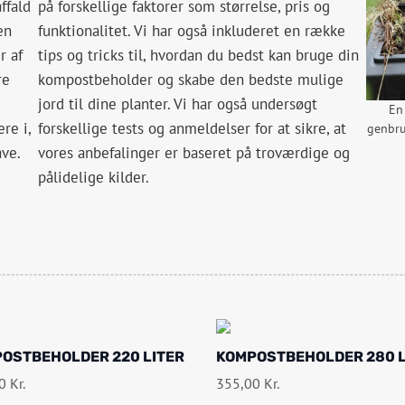
ffald
på forskellige faktorer som størrelse, pris og
en
funktionalitet. Vi har også inkluderet en række
r af
tips og tricks til, hvordan du bedst kan bruge din
re
kompostbeholder og skabe den bedste mulige
jord til dine planter. Vi har også undersøgt
En
re i,
forskellige tests og anmeldelser for at sikre, at
genbru
ave.
vores anbefalinger er baseret på troværdige og
pålidelige kilder.
OSTBEHOLDER 220 LITER
KOMPOSTBEHOLDER 280 L
00
Kr.
355,00
Kr.