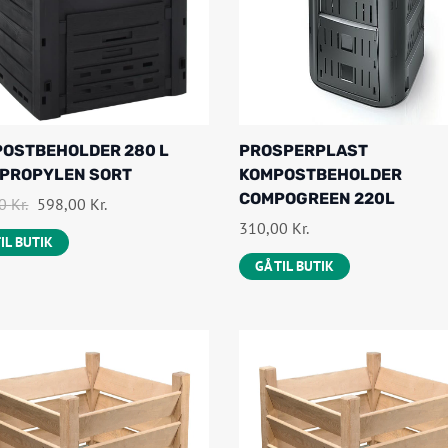
OSTBEHOLDER 280 L
PROSPERPLAST
PROPYLEN SORT
KOMPOSTBEHOLDER
COMPOGREEN 220L
D
D
00
Kr.
598,00
Kr.
310,00
Kr.
E
E
TIL BUTIK
N
N
GÅ TIL BUTIK
O
A
P
K
R
T
I
U
N
E
D
L
E
L