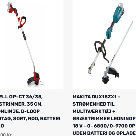
ELL GP-CT 36/35,
MAKITA DUX18ZX1 –
TRIMMER, 35 CM,
STRØMENHED TIL
NLINJE, D-LOOP
MULTIVÆRKTØJ +
TAG, SORT, RØD, BATTERI
GRÆSTRIMMER LEDNINGFR
LO
18 V – 0- 6800/0-9700 OP
UDEN BATTERI OG OPLADE
,00
Kr.