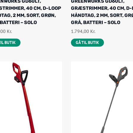
NWORKS GD60LT,
GREENWORKS GD60LT,
TRIMMER, 40 CM, D-LOOP
GRÆSTRIMMER, 40 CM, D
TAG, 2 MM, SORT, GRØN,
HÅNDTAG, 2 MM, SORT, GR
 BATTERI – SOLO
GRÅ, BATTERI – SOLO
,00
Kr.
1.794,00
Kr.
TIL BUTIK
GÅ TIL BUTIK