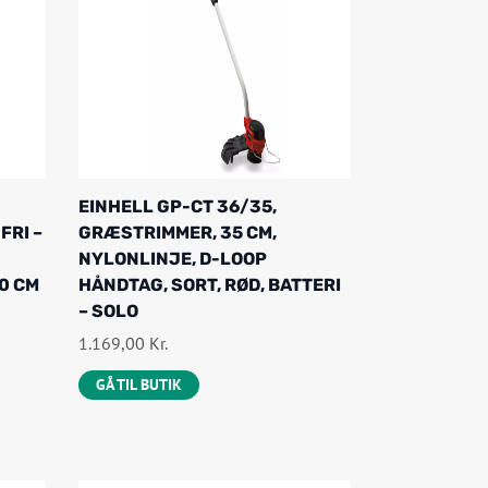
EINHELL GP-CT 36/35,
FRI –
GRÆSTRIMMER, 35 CM,
NYLONLINJE, D-LOOP
0 CM
HÅNDTAG, SORT, RØD, BATTERI
– SOLO
1.169,00
Kr.
GÅ TIL BUTIK