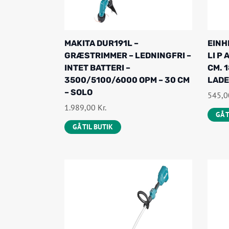
MAKITA DUR191L –
EINH
GRÆSTRIMMER – LEDNINGFRI –
LI P
INTET BATTERI –
CM. 
3500/5100/6000 OPM – 30 CM
LAD
– SOLO
545,
1.989,00
Kr.
GÅ 
GÅ TIL BUTIK