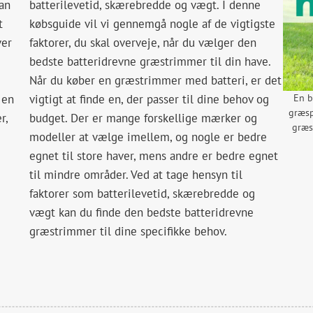
an
batterilevetid, skærebredde og vægt. I denne
t
købsguide vil vi gennemgå nogle af de vigtigste
ver
faktorer, du skal overveje, når du vælger den
bedste batteridrevne græstrimmer til din have.
Når du køber en græstrimmer med batteri, er det
 en
vigtigt at finde en, der passer til dine behov og
En b
græsp
r,
budget. Der er mange forskellige mærker og
græs
modeller at vælge imellem, og nogle er bedre
egnet til store haver, mens andre er bedre egnet
til mindre områder. Ved at tage hensyn til
faktorer som batterilevetid, skærebredde og
vægt kan du finde den bedste batteridrevne
græstrimmer til dine specifikke behov.