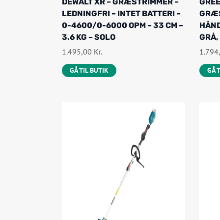
DEWALT XR – GRÆSTRIMMER –
GREE
LEDNINGFRI – INTET BATTERI –
GRÆS
0-4600/0-6000 OPM – 33 CM –
HÅND
3.6 KG – SOLO
GRÅ,
1.495,00
Kr.
1.794
GÅ TIL BUTIK
GÅ 