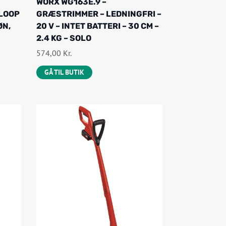
WORX WG163E.9 –
-LOOP
GRÆSTRIMMER – LEDNINGFRI –
ØN,
20 V – INTET BATTERI – 30 CM –
2.4 KG – SOLO
574,00
Kr.
GÅ TIL BUTIK