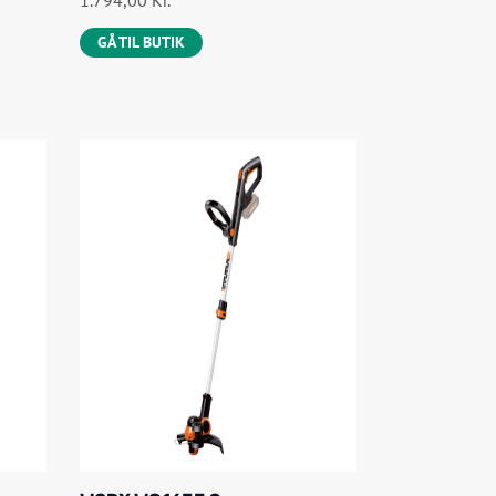
1.794,00
Kr.
GÅ TIL BUTIK