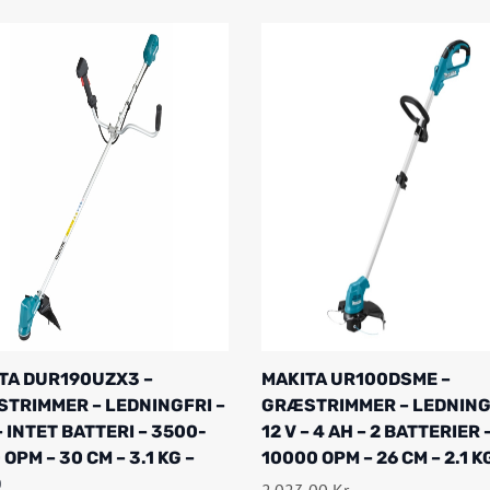
TA DUR190UZX3 –
MAKITA UR100DSME –
TRIMMER – LEDNINGFRI –
GRÆSTRIMMER – LEDNING
– INTET BATTERI – 3500-
12 V – 4 AH – 2 BATTERIER 
OPM – 30 CM – 3.1 KG –
10000 OPM – 26 CM – 2.1 K
O