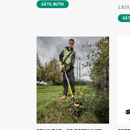
GÅ TIL BUTIK
1.819
GÅ 