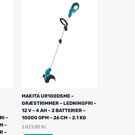
MAKITA UR100DSME –
GRÆSTRIMMER – LEDNINGFRI –
12 V – 4 AH – 2 BATTERIER –
I –
10000 OPM – 26 CM – 2.1 KG
M –
2.023,00
Kr.
R –