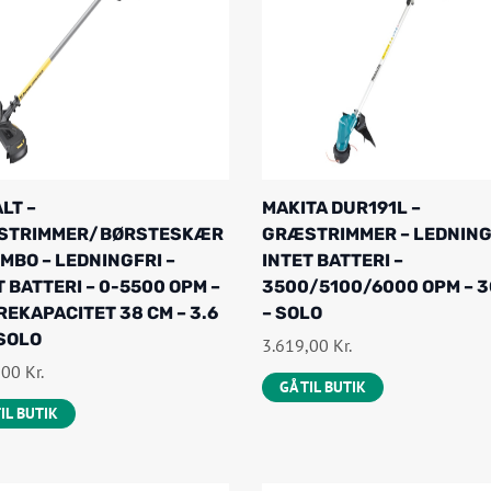
LT –
MAKITA DUR191L –
STRIMMER/BØRSTESKÆR
GRÆSTRIMMER – LEDNING
MBO – LEDNINGFRI –
INTET BATTERI –
T BATTERI – 0-5500 OPM –
3500/5100/6000 OPM – 3
EKAPACITET 38 CM – 3.6
– SOLO
 SOLO
3.619,00
Kr.
,00
Kr.
GÅ TIL BUTIK
TIL BUTIK