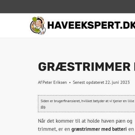
Fortsæt
til
indhold
GRÆSTRIMMER B
Af
Peter Eriksen
Senest opdateret
22. juni 2023
Siden er brugerfinansieret, hvilket betyder at vi tjener en lil
dig
.
Når det kommer til at holde haven pæn og
trimmet, er en
græstrimmer med batteri
en a