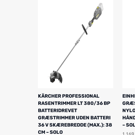
KÄRCHER PROFESSIONAL
EINH
RASENTRIMMER LT 380/36 BP
GRÆS
BATTERIDREVET
NYLO
GRÆSTRIMMER UDEN BATTERI
HÅND
36 V SKÆREBREDDE (MAX.): 38
– SO
CM – SOLO
1.169