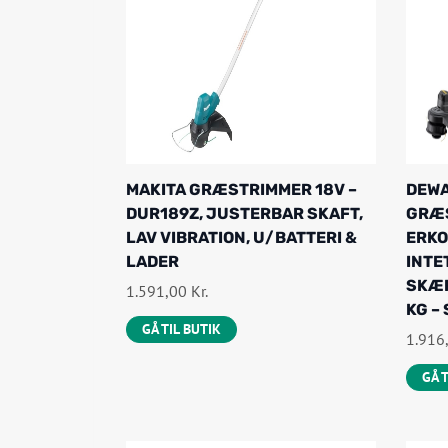
MAKITA GRÆSTRIMMER 18V –
DEWA
DUR189Z, JUSTERBAR SKAFT,
GRÆ
LAV VIBRATION, U/BATTERI &
ERKO
LADER
INTE
SKÆR
1.591,00
Kr.
KG –
GÅ TIL BUTIK
1.916
GÅ 