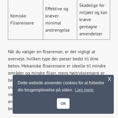
Skadelige for
Effektive og
miljøet og kan
Kemiske
kræver
kræve
Fliserensere
minimal
gentagne
anstrengelse
anvendelser
Når du vælger en fliserenser, er det vigtigt at
overveje, hvilken type der passer bedst til dine
behov. Mekaniske fliserensere er ideelle til mindre
områder og mindre fliser, mens højtryksrensere er
x
bedst egnet til større områder og mere genstridigt
Dette website anvender cookies for at forbedre
snavs. Kemiske fliserensere er effektive, men kan
din brugeroplevelse på siden.
Læs mere
være skadelige for miljøet og kræver gentagne
anvendelser. Vælg den type fliserenser, der passer
OK
bedst til dine behov og budget.