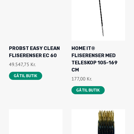
PROBST EASY CLEAN
HOME IT®
FLISERENSER EC 60
FLISERENSER MED
TELESKOP 105-169
49.547,75
Kr.
CM
GÅ TIL BUTIK
177,00
Kr.
GÅ TIL BUTIK