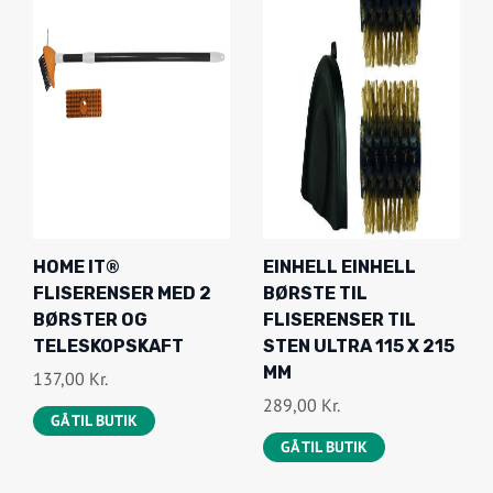
HOME IT®
EINHELL EINHELL
FLISERENSER MED 2
BØRSTE TIL
BØRSTER OG
FLISERENSER TIL
TELESKOPSKAFT
STEN ULTRA 115 X 215
MM
137,00
Kr.
289,00
Kr.
GÅ TIL BUTIK
GÅ TIL BUTIK