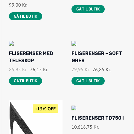
99,00
Kr.
GÅ TIL BUTIK
GÅ TIL BUTIK
-
-
FLISERENSER MED
FLISERENSER – SOFT
1
1
TELESKOP
GREB
1
0
%
%
D
D
D
D
85,95
Kr.
76,15
Kr.
29,95
Kr.
26,85
Kr.
O
O
E
E
E
E
F
F
GÅ TIL BUTIK
GÅ TIL BUTIK
N
N
N
N
F
F
O
A
O
A
P
K
P
K
R
T
R
T
-13% OFF
I
U
I
U
FLISERENSER TD750 I
N
E
N
E
10.618,75
Kr.
D
L
D
L