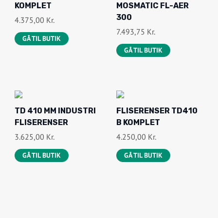
D
L
KOMPLET
MOSMATIC FL-AER
,
K
I
R
E
L
300
4.375,00
Kr.
9
R
S
:
L
E
7.493,75
Kr.
5
.
V
3
GÅ TIL BUTIK
I
P
.
A
.
GÅ TIL BUTIK
G
R
K
R
1
E
I
R
:
2
P
S
.
3
3
R
E
.
.
,
I
R
TD 410 MM INDUSTRI
FLISERENSER TD410
5
7
S
:
FLISERENSER
B KOMPLET
0
5
V
2
3.625,00
Kr.
4.250,00
Kr.
0
A
.
,
K
GÅ TIL BUTIK
GÅ TIL BUTIK
R
7
0
R
:
5
0
.
3
0
.
.
,
K
1
0
R