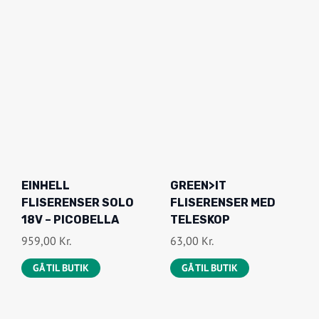
2
0
.
5
.
,
K
0
R
0
.
.
K
R
.
.
EINHELL
GREEN>IT
FLISERENSER SOLO
FLISERENSER MED
18V – PICOBELLA
TELESKOP
959,00
Kr.
63,00
Kr.
GÅ TIL BUTIK
GÅ TIL BUTIK