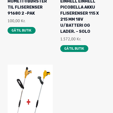
HOME IT®BØRSTER
EINHELL EINHELL
TIL FLISERENSER
PICOBELLA AKKU
91680 2 -PAK
FLISERENSER 115 X
215 MM 18V
100,00
Kr.
U/BATTERI OG
GÅ TIL BUTIK
LADER. – SOLO
1.572,00
Kr.
GÅ TIL BUTIK