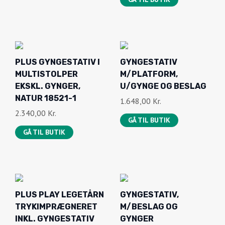
PLUS PLAY LEGETÅRN
GYNGESTATIV,
TRYKIMPRÆGNERET
M/BESLAG OG
INKL. GYNGESTATIV
GYNGER
185282-1
1.407,00
Kr.
3.442,00
Kr.
GÅ TIL BUTIK
GÅ TIL BUTIK
PLUS CUBIC
PLUS GYNGESTATIV I
GYNGESTATIV INKL. 2
STÅL –
LIME GYNGESÆDER
PULVERLAKERET