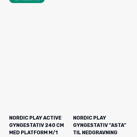
.
,
6
0
4
0
9
,
K
0
R
0
.
.
K
R
.
.
NORDIC PLAY ACTIVE
NORDIC PLAY
GYNGESTATIV 240 CM
GYNGESTATIV “ASTA”
MED PLATFORM M/1
TIL NEDGRAVNING