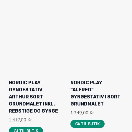
I
U
N
E
D
L
E
L
L
E
I
P
G
R
E
I
P
S
R
E
I
R
NORDIC PLAY
NORDIC PLAY
S
:
GYNGESTATIV
“ALFRED”
V
2
ARTHUR SORT
GYNGESTATIV I SORT
A
.
GRUNDMALET INKL.
GRUNDMALET
R
1
REBSTIGE OG GYNGE
1.249,00
Kr.
:
5
1.417,00
Kr.
GÅ TIL BUTIK
2
9
GÅ TIL BUTIK