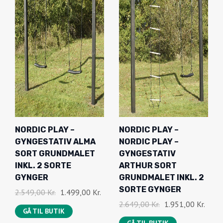
NORDIC PLAY –
NORDIC PLAY –
GYNGESTATIV ALMA
NORDIC PLAY –
SORT GRUNDMALET
GYNGESTATIV
INKL. 2 SORTE
ARTHUR SORT
GYNGER
GRUNDMALET INKL. 2
SORTE GYNGER
D
D
2.549,00
Kr.
1.499,00
Kr.
D
D
2.649,00
Kr.
1.951,00
Kr.
E
E
GÅ TIL BUTIK
E
E
N
N
GÅ TIL BUTIK