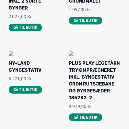
INKL. GYNGESTATIV
8.471,00
Kr.
GRØN RUTSJEBANE
GÅ TIL BUTIK
OG GYNGESÆDER
185282-2
4.979,00
Kr.
GÅ TIL BUTIK
PLUS CUBIC
PLUS CUBIC
GYNGESTATIV INKL. 2
GYNGESTATIV MED
LIME GYNGESÆDER
9×9
SORT
OML.STOLPER/DRAG
ER INKL. BESLAG
2.575,00
Kr.
SORT
GÅ TIL BUTIK
2.300,00
Kr.