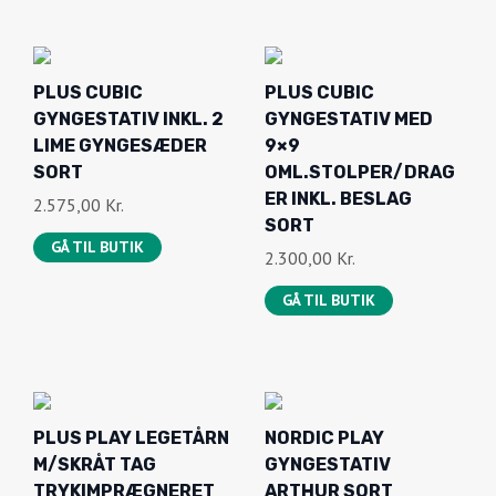
GÅ TIL BUTIK
PLUS PLAY LEGETÅRN
NORDIC PLAY
M/SKRÅT TAG
GYNGESTATIV
TRYKIMPRÆGNERET
ARTHUR SORT
INKL. GYNGESTATIV
GRUNDMALET INKL. 2
BLÅ RUTSJEBANE OG
SORTE GYNGER
REDEGYNGE 185280-
2.102,00
Kr.
3
GÅ TIL BUTIK
6.139,00
Kr.
GÅ TIL BUTIK