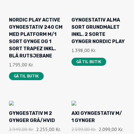
NORDIC PLAY ACTIVE
GYNGESTATIV ALMA
GYNGESTATIV 240 CM
SORT GRUNDMALET
MED PLATFORM M/1
INKL. 2 SORTE
SORT GYNGE OG 1
GYNGER NORDIC PLAY
SORT TRAPEZ INKL.
1.398,00
Kr.
BLÅ RUTSJEBANE
GÅ TIL BUTIK
1.795,00
Kr.
GÅ TIL BUTIK
-
-
GYNGESTATIV M 2
AXI GYNGESTATIV M/
2
1
GYNGER GRÅ/HVID
1 GYNGER
4
9
%
%
D
D
D
D
2.949,00
Kr.
2.255,00
Kr.
2.599,00
Kr.
2.099,00
Kr.
O
O