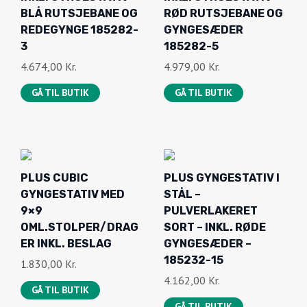
GYNGESTATIV MED
STÅL –
9×9
PULVERLAKERET
OML.STOLPER/DRAG
SORT – INKL. RØDE
ER INKL. BESLAG
GYNGESÆDER –
185232-15
1.830,00
Kr.
4.162,00
Kr.
GÅ TIL BUTIK
GÅ TIL BUTIK
PLUS GYNGESTATIV I
GYNGESTATIV
MULTISTOLPER
M/PLATFORM,
EKSKL. GYNGER,
U/GYNGE OG BESLAG
NATUR 18521-1
1.648,00
Kr.
2.340,00
Kr.
GÅ TIL BUTIK
GÅ TIL BUTIK