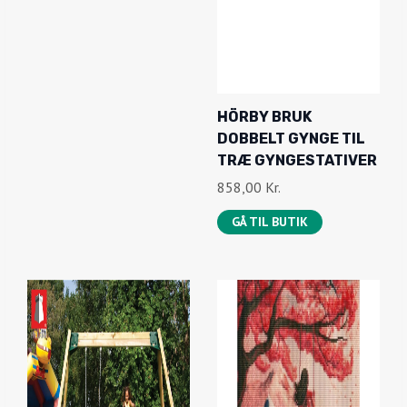
P
K
R
T
I
U
N
E
D
L
HÖRBY BRUK
E
L
DOBBELT GYNGE TIL
L
E
TRÆ GYNGESTATIVER
I
P
858,00
Kr.
G
R
GÅ TIL BUTIK
E
I
P
S
R
E
I
R
S
:
V
2
A
.
R
2