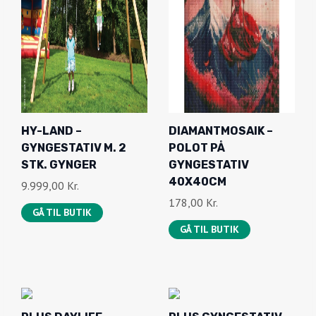
:
6
2
7
.
,
9
0
4
0
9
,
K
HY-LAND –
DIAMANTMOSAIK –
0
R
GYNGESTATIV M. 2
POLOT PÅ
0
.
STK. GYNGER
GYNGESTATIV
.
40X40CM
9.999,00
Kr.
K
178,00
Kr.
R
GÅ TIL BUTIK
.
GÅ TIL BUTIK
.