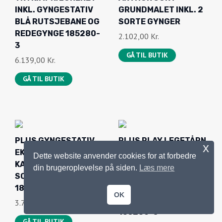
PLUS GYNGESTATIV
PLUS PLAY LEGETÅRN
EKSKL. GYNGER OG
M/SKRÅT TAG
KARABINHAGER –
TRYKIMPRÆGNERET
SORTGRUNDET
INKL. GYNGESTATIV
18519-15
RØD RUTSJEBANE OG
GYNGESÆDER
3.728,00
Kr.
185280-5
GÅ TIL BUTIK
5.729,00
Kr.
GÅ TIL BUTIK
x
Dette website anvender cookies for at forbedre
din brugeroplevelse på siden.
Læs mere
PLUS CUBIC
PLUS GYNGESTATIV I
GYNGESTATIV INKL.
STÅL –
OK
RUND REDEGYNGE –
PULVERLAKERET
185181-1
SORT – INKL. GRØNNE