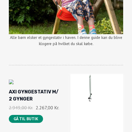
Alle børn elsker et gyngestativ i haven. I denne guide kan du blive
klogere på hvilket du skal købe.
-
AXI GYNGESTATIV M/
2
2 GYNGER
3
%
D
D
2.949,00
Kr.
2.267,00
Kr.
O
E
E
F
GÅ TIL BUTIK
N
N
F
O
A