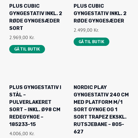
9
,
K
PLUS GYNGESTATIV I
NORDIC PLAY
,
K
0
R
STÅL –
GYNGESTATIV 240 CM
0
R
0
.
PULVERLAKERET
MED PLATFORM M/1
0
.
.
SORT – INKL. Ø98 CM
SORT GYNGE OG 1
.
K
REDEGYNGE –
SORT TRAPEZ EKSKL.
K
R
185233-15
RUTSJEBANE – 805-
R
.
627
4.006,00
Kr.
.
.
1.969,00
Kr.
GÅ TIL BUTIK
.
GÅ TIL BUTIK
PLUS PLAY LEGETÅRN
NORDIC PLAY
M/SKRÅT TAG
GYNGESTATIV 240 CM
TRYKIMPRÆGNERET
MED PLATFORM M/1
INKL. GYNGESTATIV
SORT GYNGE OG 1