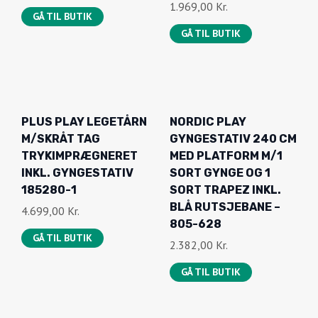
185280-1
SORT TRAPEZ INKL.
BLÅ RUTSJEBANE –
4.699,00
Kr.
805-628
GÅ TIL BUTIK
2.382,00
Kr.
GÅ TIL BUTIK
PLUS CUBIC
PLUS PLAY LEGETÅRN
GYNGESTATIV INKL.
M/SKRÅT TAG
RUND REDEGYNGE
TRYKIMPRÆGNERET
SORT
INKL. GYNGESTATIV
GRØN RUTSJEBANE
2.956,00
Kr.
OG GYNGESÆDER
GÅ TIL BUTIK
185280-2
5.729,00
Kr.