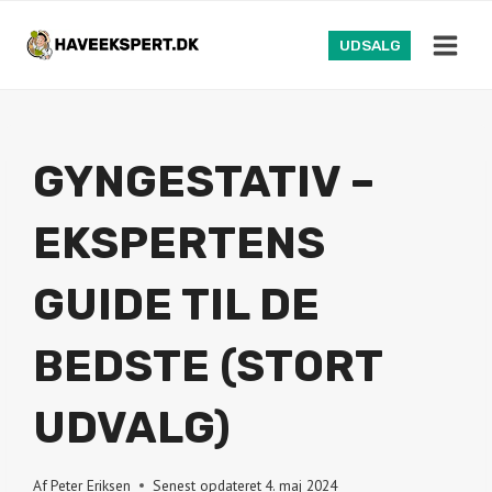
Fortsæt
til
UDSALG
indhold
GYNGESTATIV –
EKSPERTENS
GUIDE TIL DE
BEDSTE (STORT
UDVALG)
Af
Peter Eriksen
Senest opdateret
4. maj 2024