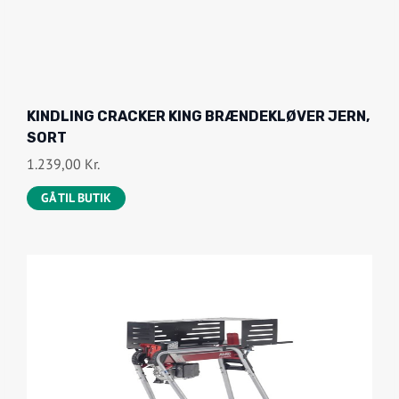
.
K
R
.
.
KINDLING CRACKER KING BRÆNDEKLØVER JERN,
SORT
1.239,00
Kr.
GÅ TIL BUTIK