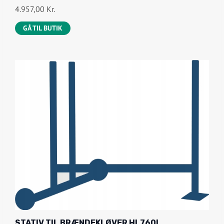
4.957,00
Kr.
GÅ TIL BUTIK
STATIV TIL BRÆNDEKLØVER HL760L,