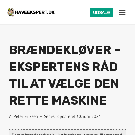
Fortsæt
til
UDSALG
indhold
BRÆNDEKLØVER –
EKSPERTENS RÅD
TIL AT VÆLGE DEN
RETTE MASKINE
Af
Peter Eriksen
Senest opdateret
30. juni 2024
Siden er brugerfinansieret, hvilket betyder at vi tjener en lille procentdel