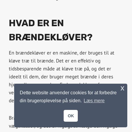
HVAD ER EN
BRÆNDEKLØVER?
En brændekløver er en maskine, der bruges til at
kløve træ til brænde. Det er en effektiv og
tidsbesparende måde at kløve træ på, og det er
ideelt til dem, der bruger meget brænde i deres
hjem eller sommerhus. En brændekløver fungerer
x
ved at anvende en kraftig motor til at drive en kløve,
Dette website anvender cookies for at forbedre
der kan kløve træet med en kraft på op til flere tons.
din brugeroplevelse på siden.
Læs mere
OK
Brændekløvere kommer i forskellige størrelser og
vægtklasser, og det er vigtigt at vælge den rigtige