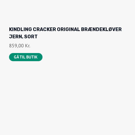
E
I
P
S
R
E
I
R
KINDLING CRACKER ORIGINAL BRÆNDEKLØVER
S
:
JERN, SORT
V
1
859,00
Kr.
A
.
R
6
GÅ TIL BUTIK
:
9
1
0
.
,
9
0
9
0
0
,
K
0
R
0
.