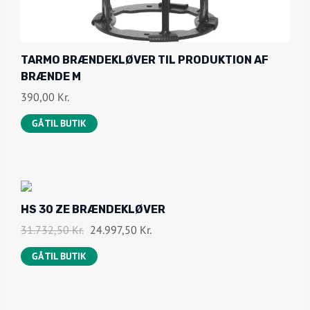
TARMO BRÆNDEKLØVER TIL PRODUKTION AF
BRÆNDE M
390,00
Kr.
GÅ TIL BUTIK
-
HS 30 ZE BRÆNDEKLØVER
2
1
D
D
31.732,50
Kr.
24.997,50
Kr.
%
E
E
O
GÅ TIL BUTIK
N
N
F
O
A
F
P
K