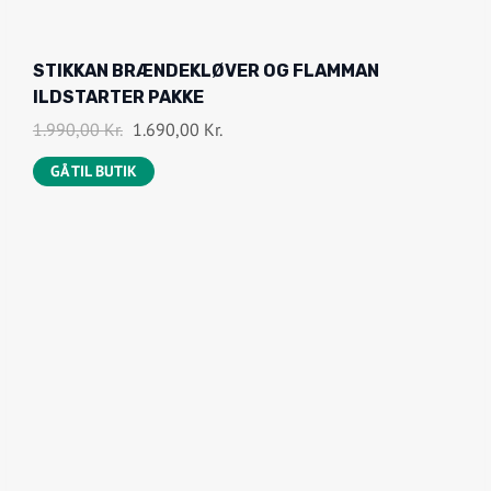
K
R
.
STIKKAN BRÆNDEKLØVER OG FLAMMAN
ILDSTARTER PAKKE
.
D
D
1.990,00
Kr.
1.690,00
Kr.
E
E
GÅ TIL BUTIK
N
N
O
A
P
K
R
T
I
U
N
E
D
L
E
L
L
E
I
P
G
R