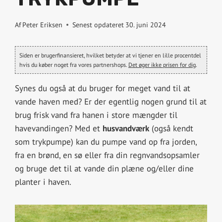
Af
Peter Eriksen
Senest opdateret
30. juni 2024
Siden er brugerfinansieret, hvilket betyder at vi tjener en lille procentdel
hvis du køber noget fra vores partnershops.
Det øger ikke prisen for dig
.
Synes du også at du bruger for meget vand til at
vande haven med? Er der egentlig nogen grund til at
brug frisk vand fra hanen i store mængder til
havevandingen? Med et
husvandværk
(også kendt
som trykpumpe) kan du pumpe vand op fra jorden,
fra en brønd, en sø eller fra din regnvandsopsamler
og bruge det til at vande din plæne og/eller dine
planter i haven.