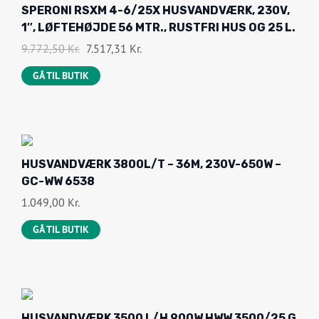
-
SPERONI RSXM 4-6/25X HUSVANDVÆRK, 230V,
2
1″, LØFTEHØJDE 56 MTR., RUSTFRI HUS OG 25 L.
3
%
D
D
9.772,50
Kr.
7.517,31
Kr.
O
E
E
F
GÅ TIL BUTIK
N
N
F
O
A
P
K
R
T
I
U
HUSVANDVÆRK 3800L/T – 36M, 230V-650W –
N
E
GC-WW 6538
D
L
1.049,00
Kr.
E
L
GÅ TIL BUTIK
L
E
I
P
G
R
E
I
P
S
-
HUSVANDVÆRK 3500 L/H 900W HWW 3500/25 G