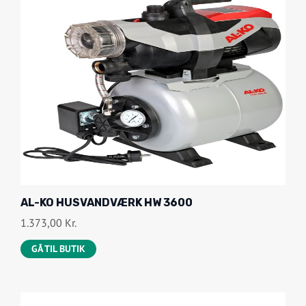
7
4
4
2
8
,
K
7
R
5
.
.
K
R
.
.
AL-KO HUSVANDVÆRK HW 3600
1.373,00
Kr.
GÅ TIL BUTIK