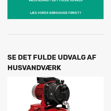
VÆLG BLANDT DET FULDE UDVALG
LÆS VORES KØBSGUIDE FØRST?
SE DET FULDE UDVALG AF
HUSVANDVÆRK