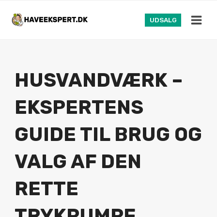
Fortsæt
til
UDSALG
indhold
HUSVANDVÆRK –
EKSPERTENS
GUIDE TIL BRUG OG
VALG AF DEN
RETTE
TRYKPUMPE