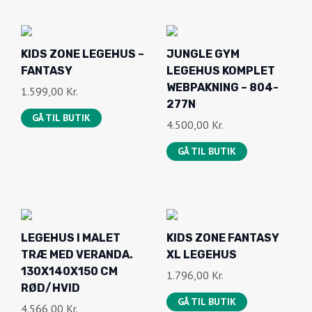
9
0
,
K
9
0
R
,
K
0
.
KIDS ZONE LEGEHUS –
JUNGLE GYM
0
R
.
FANTASY
LEGEHUS KOMPLET
0
.
K
WEBPAKNING – 804-
1.599,00
Kr.
.
R
277N
K
GÅ TIL BUTIK
.
4.500,00
Kr.
R
.
GÅ TIL BUTIK
.
.
LEGEHUS I MALET
KIDS ZONE FANTASY
TRÆ MED VERANDA.
XL LEGEHUS
130X140X150 CM
1.796,00
Kr.
RØD/HVID
GÅ TIL BUTIK
4.566,00
Kr.