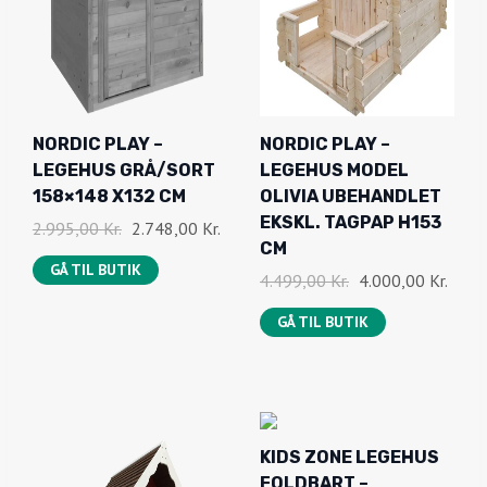
G
R
E
I
P
S
R
E
I
R
NORDIC PLAY –
NORDIC PLAY –
S
:
LEGEHUS GRÅ/SORT
LEGEHUS MODEL
V
4
158×148 X132 CM
OLIVIA UBEHANDLET
A
.
EKSKL. TAGPAP H153
D
D
2.995,00
Kr.
2.748,00
Kr.
R
5
CM
E
E
GÅ TIL BUTIK
:
0
D
D
4.499,00
Kr.
4.000,00
Kr.
N
N
6
0
E
E
O
A
GÅ TIL BUTIK
.
,
N
N
P
K
2
0
O
A
R
T
9
0
P
K
I
U
9
R
T
N
E
,
K
I
U
D
L
KIDS ZONE LEGEHUS
0
R
N
E
E
L
FOLDBART –