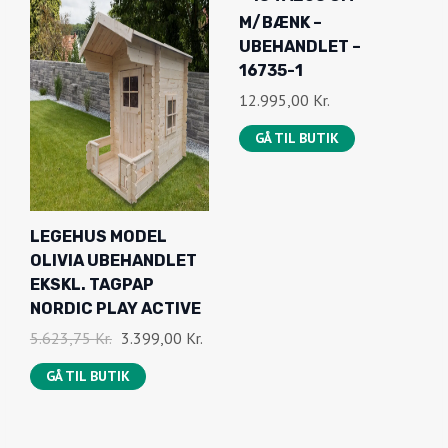
M/BÆNK –
UBEHANDLET –
16735-1
12.995,00
Kr.
GÅ TIL BUTIK
LEGEHUS MODEL
OLIVIA UBEHANDLET
EKSKL. TAGPAP
NORDIC PLAY ACTIVE
D
D
5.623,75
Kr.
3.399,00
Kr.
E
E
GÅ TIL BUTIK
N
N
O
A
P
K