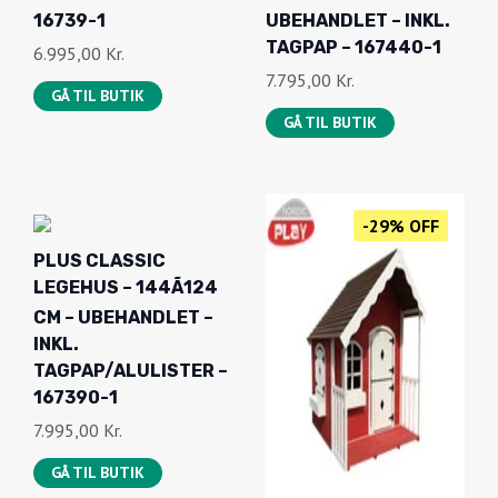
5
9
16739-1
UBEHANDLET – INKL.
.
,
TAGPAP – 167440-1
6.995,00
Kr.
6
0
7.795,00
Kr.
GÅ TIL BUTIK
2
0
GÅ TIL BUTIK
3
,
K
7
R
5
.
-29% OFF
.
PLUS CLASSIC
K
LEGEHUS – 144Ã124
R
CM – UBEHANDLET –
.
INKL.
.
TAGPAP/ALULISTER –
167390-1
7.995,00
Kr.
GÅ TIL BUTIK