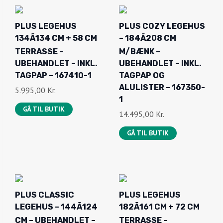
R
T
I
U
PLUS LEGEHUS
PLUS COZY LEGEHUS
N
E
134Ã134 CM + 58 CM
– 184Ã208 CM
D
L
TERRASSE –
M/BÆNK –
E
L
UBEHANDLET – INKL.
UBEHANDLET – INKL.
L
E
TAGPAP – 167410-1
TAGPAP OG
I
P
ALULISTER – 167350-
5.995,00
Kr.
1
G
R
GÅ TIL BUTIK
E
I
14.495,00
Kr.
P
S
GÅ TIL BUTIK
R
E
I
R
S
:
V
3
A
.
PLUS CLASSIC
PLUS LEGEHUS
R
3
LEGEHUS – 144Ã124
182Ã161 CM + 72 CM
:
9
CM – UBEHANDLET –
TERRASSE –