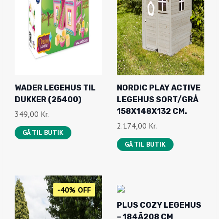
WADER LEGEHUS TIL
NORDIC PLAY ACTIVE
DUKKER (25400)
LEGEHUS SORT/GRÅ
158X148X132 CM.
349,00
Kr.
2.174,00
Kr.
GÅ TIL BUTIK
GÅ TIL BUTIK
-40% OFF
PLUS COZY LEGEHUS
– 184Ã208 CM