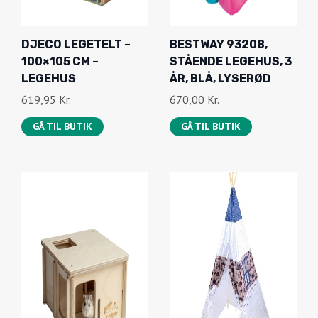
DJECO LEGETELT –
BESTWAY 93208,
100×105 CM –
STÅENDE LEGEHUS, 3
LEGEHUS
ÅR, BLÅ, LYSERØD
619,95
Kr.
670,00
Kr.
GÅ TIL BUTIK
GÅ TIL BUTIK