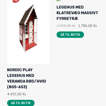
-
LEGEHUS MED
3
KLATREVÆG MASSIVT
1
%
FYRRETRÆ
O
D
D
2.593,00
Kr.
1.786,00
Kr.
F
E
E
F
GÅ TIL BUTIK
N
N
O
A
P
K
R
T
I
U
N
E
NORDIC PLAY
D
L
LEGEHUS MED
E
L
VERANDA RØD/HVID
L
E
(805-653)
I
P
4.435,00
Kr.
G
R
GÅ TIL BUTIK
E
I