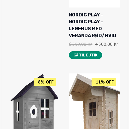
NORDIC PLAY –
NORDIC PLAY –
LEGEHUS MED
VERANDA RØD/HVID
D
D
6.299,00
Kr.
4.500,00
Kr.
E
E
GÅ TIL BUTIK
N
N
O
A
P
K
R
T
-8% OFF
-11% OFF
I
U
N
E
D
L
E
L
L
E
I
P