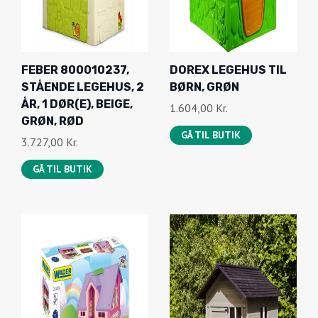
FEBER 800010237,
DOREX LEGEHUS TIL
STÅENDE LEGEHUS, 2
BØRN, GRØN
ÅR, 1 DØR(E), BEIGE,
1.604,00
Kr.
GRØN, RØD
GÅ TIL BUTIK
3.727,00
Kr.
GÅ TIL BUTIK