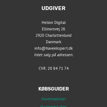
TIL
UDGIVER
VALG
AF
DEN
Helion Digital
RETTE
MODEL
Ellinorsvej 26
2920 Charlottenlund
Danmark
info@haveekspert.dk
Intet salg på adressen.
CVR: 20 84 71 74
KØBSGUIDER
Havemaskiner
Haveredskaber