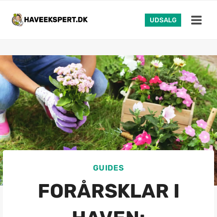
Fortsæt
til
UDSALG
indhold
GUIDES
FORÅRSKLAR I