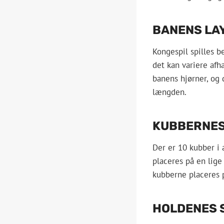
BANENS LA
Kongespil spilles b
det kan variere afh
banens hjørner, og 
længden.
KUBBERNES
Der er 10 kubber i 
placeres på en lige
kubberne placeres på
HOLDENES 