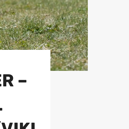
R –
L
VIKI