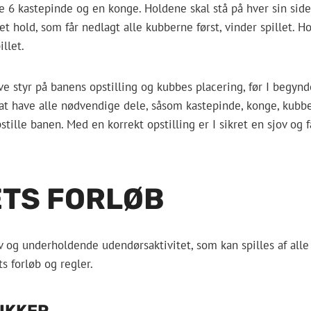
e 6 kastepinde og en konge. Holdene skal stå på hver sin sid
det hold, som får nedlagt alle kubberne først, vinder spillet. 
llet.
ve styr på banens opstilling og kubbes placering, før I begynde
 at have alle nødvendige dele, såsom kastepinde, konge, kubb
stille banen. Med en korrekt opstilling er I sikret en sjov og 
ETS FORLØB
v og underholdende udendørsaktivitet, som kan spilles af alle 
ts forløb og regler.
IKKER