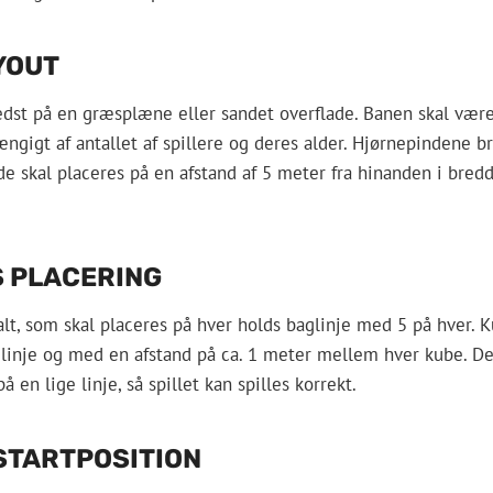
YOUT
edst på en græsplæne eller sandet overflade. Banen skal vær
ængigt af antallet af spillere og deres alder. Hjørnepindene b
de skal placeres på en afstand af 5 meter fra hinanden i bred
 PLACERING
alt, som skal placeres på hver holds baglinje med 5 på hver. 
 linje og med en afstand på ca. 1 meter mellem hver kube. Det 
 en lige linje, så spillet kan spilles korrekt.
STARTPOSITION