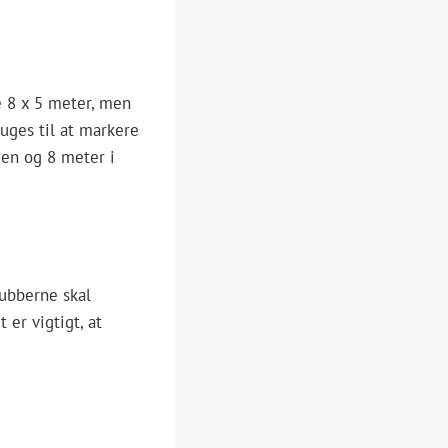
e 8 x 5 meter, men
ruges til at markere
den og 8 meter i
Kubberne skal
er vigtigt, at