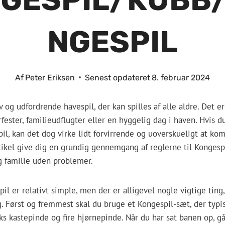
NGESPIL
Af
Peter Eriksen
Senest opdateret
8. februar 2024
v og udfordrende havespil, der kan spilles af alle aldre. Det 
rfester, familieudflugter eller en hyggelig dag i haven. Hvis d
pil, kan det dog virke lidt forvirrende og uoverskueligt at k
tikel give dig en grundig gennemgang af reglerne til Kongespil
 familie uden problemer.
il er relativt simple, men der er alligevel nogle vigtige ting,
ng. Først og fremmest skal du bruge et Kongespil-sæt, der typis
ks kastepinde og fire hjørnepinde. Når du har sat banen op, går