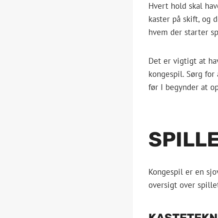
Hvert hold skal hav
kaster på skift, og 
hvem der starter spi
Det er vigtigt at ha
kongespil. Sørg for
før I begynder at op
SPILL
Kongespil er en sjo
oversigt over spille
KASTETEKN