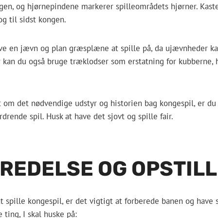
gen, og hjørnepindene markerer spilleområdets hjørner. Kast
g til sidst kongen.
ave en jævn og plan græsplæne at spille på, da ujævnheder kan
 kan du også bruge træklodser som erstatning for kubberne, h
 om det nødvendige udstyr og historien bag kongespil, er du kl
drende spil. Husk at have det sjovt og spille fair.
REDELSE OG OPSTILL
t spille kongespil, er det vigtigt at forberede banen og have s
 ting, I skal huske på: